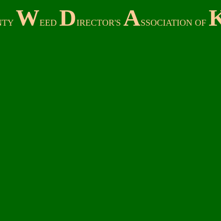
W
D
A
NTY
EED
IRECTOR'S
SSOCIATION OF